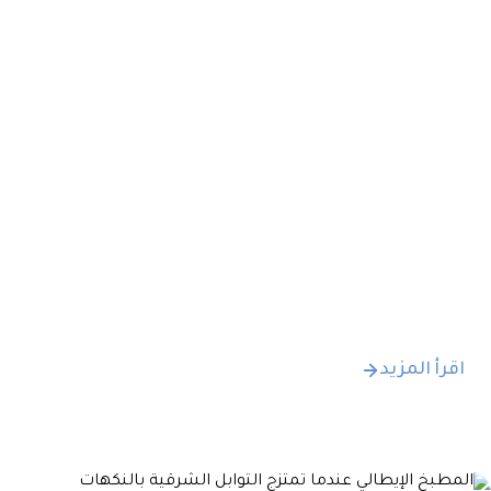
المكونات، في اليوم الرابع من فعاليات "مطبخ
المدينة" ثقافة الطهي التي خصص له يوم
الاربعاء 10 يونيو" للمطبخ الجبالي" تعد اطباقه
الشيف ملاك نور الدين، وتبدأ الأجواء على تمام
الساعة السادسة مساءً فلا تفوتوا تجربة تذوق
هذه الاطباق وطرق تحضيرها.
اقرأ المزيد