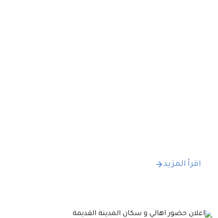
التعرف على المطبخ الكوري الجنوبي و ثقافته و
التي اعدت بأيادي ليبية بلمسة الشيف سهيلة
الصلابي .
اقرأ المزيد