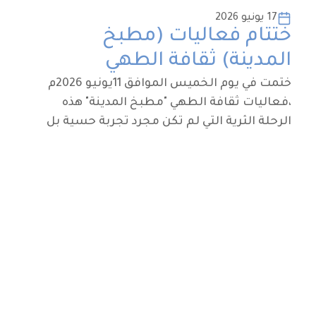
17 يونيو 2026
ختتام فعاليات (مطبخ
المدينة) ثقافة الطهي
ختمت في يوم الخميس الموافق 11يونيو 2026م
،فعاليات ثقافة الطهي "مطبخ المدينة" هذه
الرحلة الثرية التي لم تكن مجرد تجربة حسية بل
كانت لوحة ابداعية متكاملة مزجت بين فنون
تحضير الطعام وأصالة الهوية ، نتوجه بالشكر
والتقدير لكل الطاه المحليين والدوليين ، والزوار
الذين شاركوا في هذا الجمع الذي أضاف نكهة
خاصة ونجاح مبهر لهذ النسخة من الفاعليات
(تبقى ثقافة الطهي حاضرة في يومياتنا، تلهمنا
وتجمعمنا على مائدة واحدة عنوانها المحبة
والاتقان والاحتفاء بالثقافة.