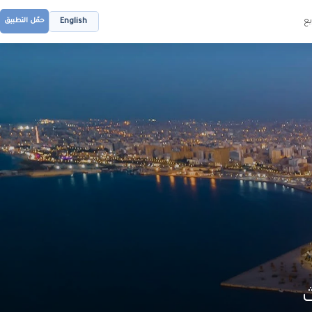
ع
English
حمّل التطبيق
ث