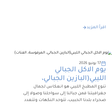
اقرأ المزيد
17 يونيو 2026
يوم الاكل الجبالي
الليبي(البازين الجبالي،
المرفوسة، الفتات)
تنوع المطبخ الليبي هو انعكاس لجمال
جغرافيتنا فمن جبالنا إلى سواحلنا وصولا إلى
صحراء بلدنا الحبيب، تتوحد النكهات وتتعدد
والأطباق وطرق تحضيرها التي سرها البساطة في