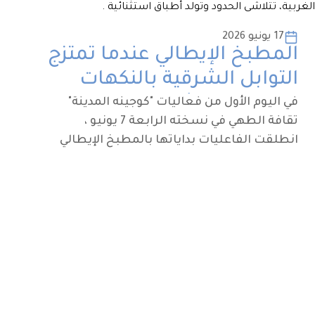
17 يونيو 2026
المطبخ الإيطالي عندما تمتزج
التوابل الشرقية بالنكهات
الغربية، تتلاشى الحدود وتولد
في اليوم الأول من فعاليات "كوجينه المدينة"
تقافة الطهي في نسخته الرابعة 7 يونيو ،
أطباق استثنائية .
انطلقت الفاعليات بداياتها بالمطبخ الإيطالي
المعروف بأكلاته المميزة و اللذيذة، اعد هذه
الأطباق الشيف علي التركي في وسط اجواء إجابية
تشارك وتتفاعل وتستمتع بتدوق الأطباق.