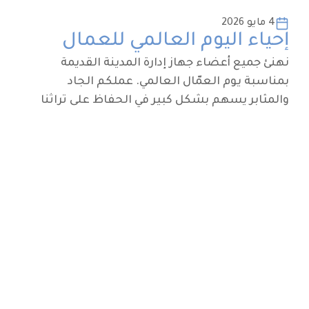
4 مايو 2026
إحياء اليوم العالمي للعمال
نهنئ جميع أعضاء جهاز إدارة المدينة القديمة
بمناسبة يوم العمّال العالمي. عملكم الجاد
والمثابر يسهم بشكل كبير في الحفاظ على تراثنا
الثقافي والتاريخي القيم في المدينة القديمة.
بفضل جهودكم المستمرة، وتفانيكم في الحفاظ
على الارث نتمتع ببيئة حضرية جميلة ومحافظة
على الروح التاريخية والجمال الأصيل. شكرًا لكم
على كل ما تبذلونه من جهود