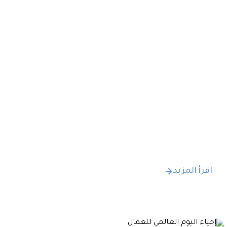
الشعب الفلبيني،فكان الجمع اعدت الأطباق
الشيف فكتوريا .
اقرأ المزيد