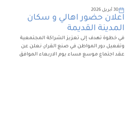
30 أبريل 2026
اعلان حضور اهالي و سكان
المدينة القديمة
في خطوة تهدف إلى تعزيز الشراكة المجتمعية
وتفعيل دور المواطن في صنع القرار، نعلن عن
عقد اجتماع موسع مساء يوم الاربعاء الموافق
2026/4/22 في "حوش محمود بي وبحضور أعضاء
لجنة الإدارة وعلى راسهم رئيس لجنة الإدارة
السيد محمود النعاس. نأمل حضوركم لهذا
الجمع حيث نرتكز النقاشات فيه على الاستماع
المباشر لسكان المدينة